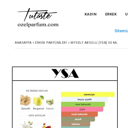
KADIN
ERKEK
U
Sitemiz
ANASAYFA
>
ERKEK PARFÜMLERI
>
MYSELF ABSOLU [YSA] 50 ML