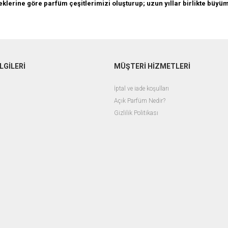
eklerine göre parfüm çeşitlerimizi oluşturup; uzun yıllar birlikte büy
LGİLERİ
MÜŞTERİ HİZMETLERİ
İptal ve iade koşulları
Açık Parfüm Nedir?
Gizlilik Politikası