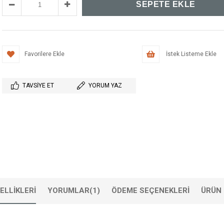
Favorilere Ekle
İstek Listeme Ekle
TAVSIYE ET
YORUM YAZ
ELLIKLERI
YORUMLAR
(1)
ÖDEME SEÇENEKLERI
ÜRÜN 