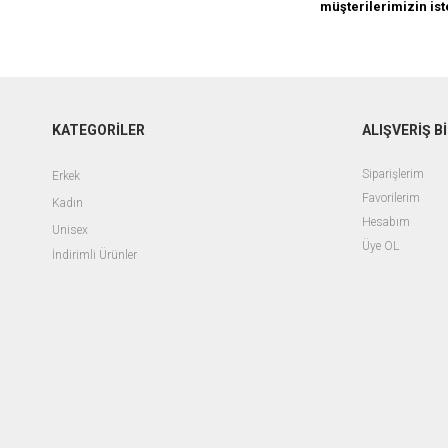
müşterilerimizin ist
KATEGORİLER
ALIŞVERİŞ Bİ
Siparişlerim
Erkek
Favorilerim
Kadın
Hesabım
Unisex
Üye OL
İndirimli Ürünler