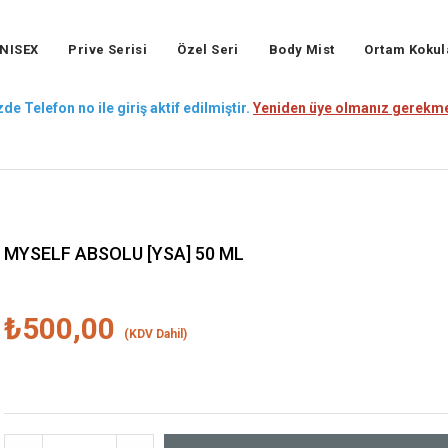
NISEX
Prive Serisi
Özel Seri
Body Mist
Ortam Kokul
de Telefon no ile giriş aktif edilmiştir.
Yeniden üye olmanız gerekme
MYSELF ABSOLU [YSA] 50 ML
₺500,00
(KDV Dahil)