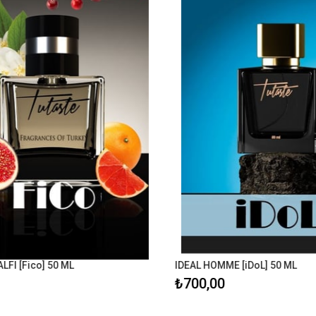
FI [Fico] 50 ML
IDEAL HOMME [iDoL] 50 ML
₺700,00