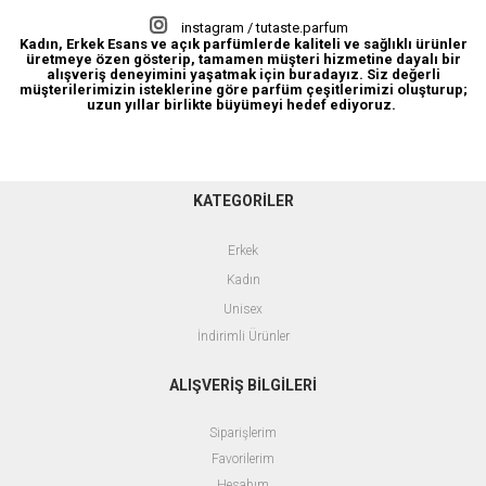
instagram / tutaste.parfum
Kadın, Erkek Esans ve açık parfümlerde kaliteli ve sağlıklı ürünler
üretmeye özen gösterip, tamamen müşteri hizmetine dayalı bir
alışveriş deneyimini yaşatmak için buradayız. Siz değerli
müşterilerimizin isteklerine göre parfüm çeşitlerimizi oluşturup;
uzun yıllar birlikte büyümeyi hedef ediyoruz.
KATEGORİLER
Erkek
Kadın
Unisex
İndirimli Ürünler
ALIŞVERİŞ BİLGİLERİ
Siparişlerim
Favorilerim
Hesabım