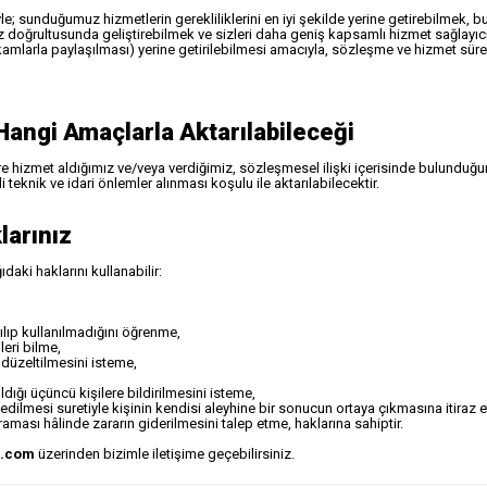
yle; sunduğumuz hizmetlerin gerekliliklerini en iyi şekilde yerine getirebilmek,
z doğrultusunda geliştirebilmek ve sizleri daha geniş kapsamlı hizmet sağlayıcı
 makamlarla paylaşılması) yerine getirilebilmesi amacıyla, sözleşme ve hizmet sü
 Hangi Amaçlarla Aktarılabileceği
ere hizmet aldığımız ve/veya verdiğimiz, sözleşmesel ilişki içerisinde bulunduğumuz,
 teknik ve idari önlemler alınması koşulu ile aktarılabilecektir.
larınız
ki haklarını kullanabilir:
ılıp kullanılmadığını öğrenme,
leri bilme,
n düzeltilmesini isteme,
rıldığı üçüncü kişilere bildirilmesini isteme,
 edilmesi suretiyle kişinin kendisi aleyhine bir sonucun ortaya çıkmasına itiraz 
ğraması hâlinde zararın giderilmesini talep etme, haklarına sahiptir.
m.com
üzerinden bizimle iletişime geçebilirsiniz.