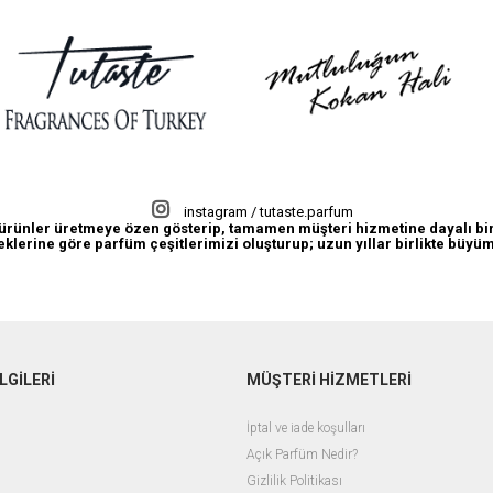
instagram / tutaste.parfum
lı ürünler üretmeye özen gösterip, tamamen müşteri hizmetine dayalı bir
eklerine göre parfüm çeşitlerimizi oluşturup; uzun yıllar birlikte büy
LGİLERİ
MÜŞTERİ HİZMETLERİ
İptal ve iade koşulları
Açık Parfüm Nedir?
Gizlilik Politikası