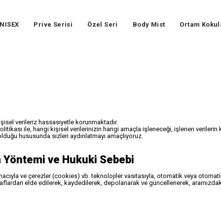
NISEX
Prive Serisi
Özel Seri
Body Mist
Ortam Kokul
şisel verileriz hassasiyetle korunmaktadır.
politikası ile, hangi kişisel verilerinizin hangi amaçla işleneceği, işlenen veriler
er olduğu hususunda sizleri aydınlatmayı amaçlıyoruz.
ma Yöntemi ve Hukuki Sebebi
amacıyla ve çerezler (cookies) vb. teknolojiler vasıtasıyla, otomatik veya otoma
cü taraflardan elde edilerek, kaydedilerek, depolanarak ve güncellenerek, aramız