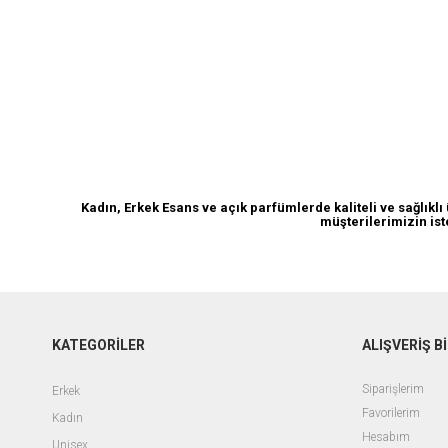
Açık Parfüm
Kadın, Erkek Esans ve açık parfümlerde kaliteli ve sağlık
müşterilerimizin ist
KATEGORİLER
ALIŞVERİŞ Bİ
Siparişlerim
Erkek
Favorilerim
Kadın
Hesabım
Unisex