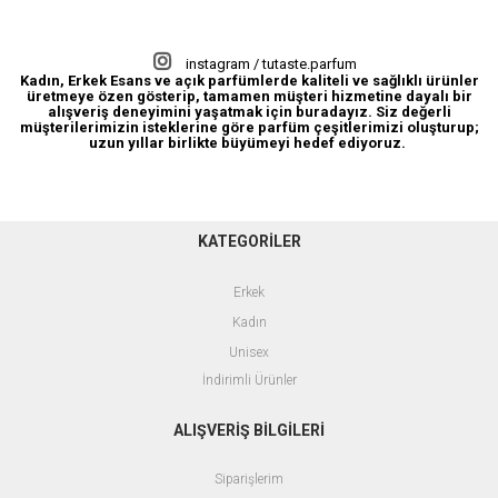
Açık Parfüm
instagram / tutaste.parfum
Kadın, Erkek Esans ve açık parfümlerde kaliteli ve sağlıklı ürünler
üretmeye özen gösterip, tamamen müşteri hizmetine dayalı bir
alışveriş deneyimini yaşatmak için buradayız. Siz değerli
müşterilerimizin isteklerine göre parfüm çeşitlerimizi oluşturup;
uzun yıllar birlikte büyümeyi hedef ediyoruz.
KATEGORİLER
Erkek
Kadın
Unisex
İndirimli Ürünler
ALIŞVERİŞ BİLGİLERİ
Siparişlerim