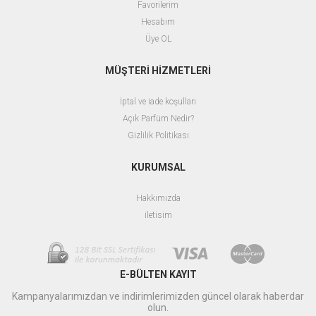
Favorilerim
Hesabım
Üye OL
MÜŞTERİ HİZMETLERİ
İptal ve iade koşulları
Açık Parfüm Nedir?
Gizlilik Politikası
KURUMSAL
Hakkımızda
iletisim
E-BÜLTEN KAYIT
Kampanyalarımızdan ve indirimlerimizden güncel olarak haberdar
olun.