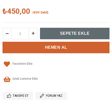
₺450,00
(KDV Dahil)
Favorilere Ekle
İstek Listeme Ekle
TAVSIYE ET
YORUM YAZ