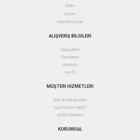
Kadın
Unisex
İndirimli Ürünler
ALIŞVERİŞ BİLGİLERİ
Siparişlerim
Favorilerim
Hesabım
Üye OL
MÜŞTERİ HİZMETLERİ
İptal ve iade koşulları
Açık Parfüm Nedir?
Gizlilik Politikası
KURUMSAL