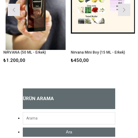
NiRVANA (50 ML - Erkek)
Nirvana Mini Boy (15 ML - Erkek)
S
₺1.200,00
₺450,00
ÜRÜN ARAMA
Ara