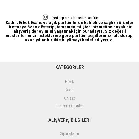
Açık Parfüm
instagram / tutaste.parfum
Kadın, Erkek Esans ve açık parfümlerde kaliteli ve sağlıklı ürünler
üretmeye özen gösterip, tamamen müşteri hizmetine dayalı bir
alışveriş deneyimini yaşatmak için buradayız. Siz değerli
müşterilerimizin isteklerine göre parfüm çeşitlerimizi oluşturup;
uzun yıllar birlikte büyümeyi hedef ediyoruz.
KATEGORİLER
Erkek
Kadın
Unisex
İndirimli Ürünler
ALIŞVERİŞ BİLGİLERİ
Siparişlerim