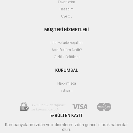
Favorilerim
Hesabım
Üye OL
MÜŞTERİ HİZMETLERİ
İptal ve iade koşulları
Açık Parfüm Nedir?
Gizlilik Politikası
KURUMSAL
Hakkımızda
iletisim
E-BÜLTEN KAYIT
Kampanyalarımızdan ve indirimlerimizden güncel olarak haberdar
olun.