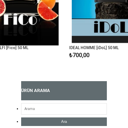
FI [Fico] 50 ML
IDEAL HOMME [iDoL] 50 ML
₺700,00
ÜRÜN ARAMA
Ara