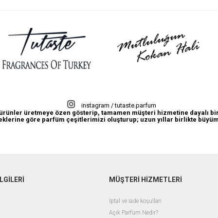
instagram / tutaste.parfum
lı ürünler üretmeye özen gösterip, tamamen müşteri hizmetine dayalı bir
eklerine göre parfüm çeşitlerimizi oluşturup; uzun yıllar birlikte büy
LGİLERİ
MÜŞTERİ HİZMETLERİ
İptal ve iade koşulları
Açık Parfüm Nedir?