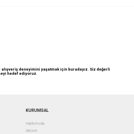
 alışveriş deneyimini yaşatmak için buradayız. Siz değerli
ümeyi hedef ediyoruz.
KURUMSAL
Hakkımızda
iletisim