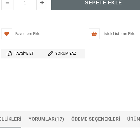
Favorilere Ekle
İstek Listeme Ekle
TAVSIYE ET
YORUM YAZ
LLIKLERI
YORUMLAR
(17)
ÖDEME SEÇENEKLERI
ÜRÜN