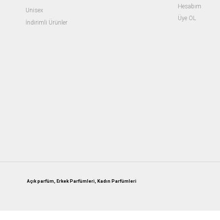
Hesabım
Unisex
Üye OL
İndirimli Ürünler
Açık parfüm, Erkek Parfümleri, Kadın Parfümleri