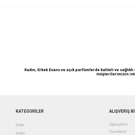
Açık Parfüm
Kadın, Erkek Esans ve açık parfümlerde kaliteli ve sağlık
müşterilerimizin ist
KATEGORİLER
ALIŞVERİŞ Bİ
Siparişlerim
Erkek
Favorilerim
Kadın