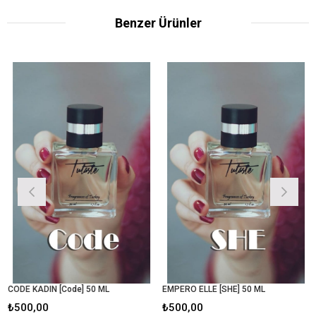
Benzer Ürünler
CODE KADIN [Code] 50 ML
EMPERO ELLE [SHE] 50 ML
G
₺500,00
₺500,00