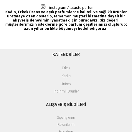
instagram / tutaste.parfum
Kadın, Erkek Esans ve açık parfümlerde kaliteli ve sağlıklı ürünler
üretmeye özen gösterip, tamamen müşteri hizmetine dayalı bir
alışveriş deneyimini yaşatmak için buradayız. Siz değerli
müşterilerimizin isteklerine göre parfüm çeşitlerimizi oluşturup;
uzun yıllar birlikte büyümeyi hedef ediyoruz.
KATEGORİLER
Erkek
Kadın
Unisex
İndirimli Ürünler
ALIŞVERİŞ BİLGİLERİ
Siparişlerim
Favorilerim
Hesabım