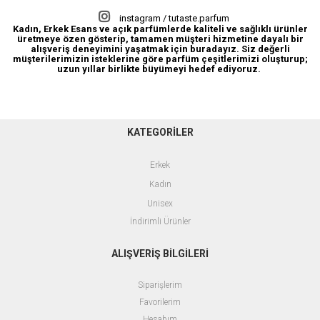
instagram / tutaste.parfum
Kadın, Erkek Esans ve açık parfümlerde kaliteli ve sağlıklı ürünler
üretmeye özen gösterip, tamamen müşteri hizmetine dayalı bir
alışveriş deneyimini yaşatmak için buradayız. Siz değerli
müşterilerimizin isteklerine göre parfüm çeşitlerimizi oluşturup;
uzun yıllar birlikte büyümeyi hedef ediyoruz.
KATEGORİLER
Erkek
Kadın
Unisex
İndirimli Ürünler
ALIŞVERİŞ BİLGİLERİ
Siparişlerim
Favorilerim
Hesabım