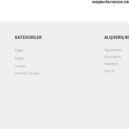
müşterilerimizin ist
KATEGORİLER
ALIŞVERİŞ Bİ
Siparişlerim
Erkek
Favorilerim
Kadın
Hesabım
Unisex
Üye OL
İndirimli Ürünler