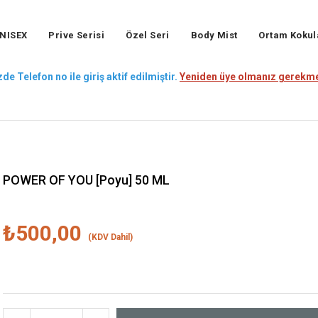
NISEX
Prive Serisi
Özel Seri
Body Mist
Ortam Kokul
de Telefon no ile giriş aktif edilmiştir.
Yeniden üye olmanız gerekme
POWER OF YOU [Poyu] 50 ML
₺500,00
(KDV Dahil)