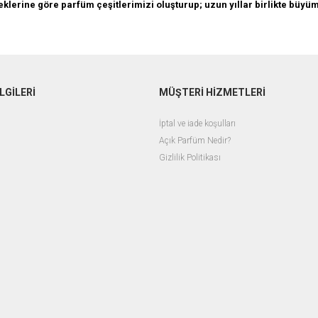
eklerine göre parfüm çeşitlerimizi oluşturup; uzun yıllar birlikte büy
LGİLERİ
MÜŞTERİ HİZMETLERİ
İptal ve iade koşulları
Açık Parfüm Nedir?
Gizlilik Politikası