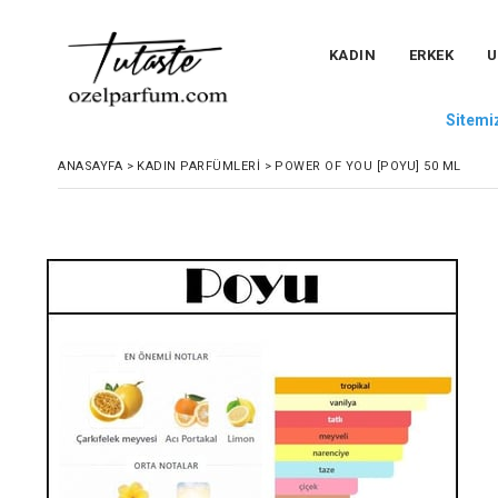
KADIN
ERKEK
U
Sitemiz
ANASAYFA
>
KADIN PARFÜMLERI
>
POWER OF YOU [POYU] 50 ML