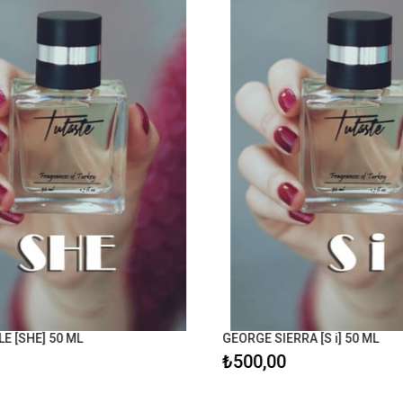
 [SHE] 50 ML
GEORGE SIERRA [S i] 50 ML
₺500,00