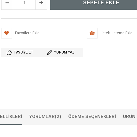
Favorilere Ekle
İstek Listeme Ekle
TAVSIYE ET
YORUM YAZ
ELLIKLERI
YORUMLAR
(2)
ÖDEME SEÇENEKLERI
ÜRÜN 