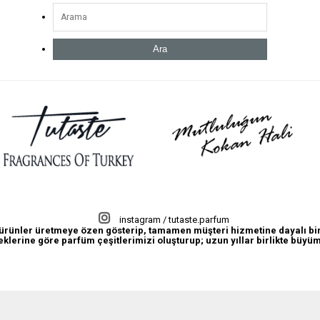
Ara
instagram / tutaste.parfum
lı ürünler üretmeye özen gösterip, tamamen müşteri hizmetine dayalı bir
eklerine göre parfüm çeşitlerimizi oluşturup; uzun yıllar birlikte büy