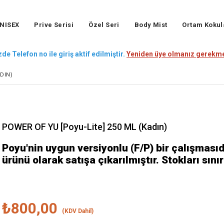
NISEX
Prive Serisi
Özel Seri
Body Mist
Ortam Kokul
de Telefon no ile giriş aktif edilmiştir.
Yeniden üye olmanız gerekme
DIN)
POWER OF YU [Poyu-Lite] 250 ML (Kadın)
Poyu'nin uygun versiyonlu (F/P) bir çalışmasıd
ürünü olarak satışa çıkarılmıştır. Stokları sınırl
₺800,00
(KDV Dahil)