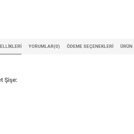
ELLIKLERI
YORUMLAR
(0)
ÖDEME SEÇENEKLERI
ÜRÜN 
t Şişe: