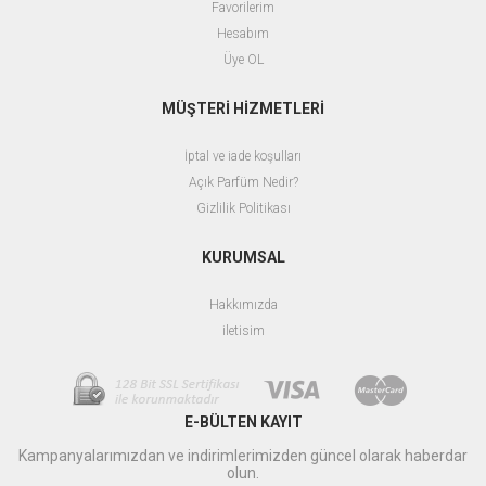
Favorilerim
Hesabım
Üye OL
MÜŞTERİ HİZMETLERİ
İptal ve iade koşulları
Açık Parfüm Nedir?
Gizlilik Politikası
KURUMSAL
Hakkımızda
iletisim
E-BÜLTEN KAYIT
Kampanyalarımızdan ve indirimlerimizden güncel olarak haberdar
olun.