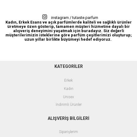
Açık Parfüm
instagram / tutaste.parfum
Kadın, Erkek Esans ve açık parfümlerde kaliteli ve sağlıklı ürünler
üretmeye özen gösterip, tamamen müşteri hizmetine dayalı bir
alışveriş deneyimini yaşatmak için buradayız. Siz değerli
müşterilerimizin isteklerine göre parfüm çeşitlerimizi oluşturup;
uzun yıllar birlikte büyümeyi hedef ediyoruz.
KATEGORİLER
Erkek
Kadın
Unisex
İndirimli Ürünler
ALIŞVERİŞ BİLGİLERİ
Siparişlerim