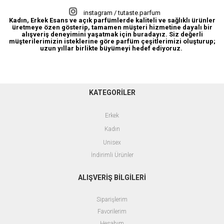
instagram / tutaste.parfum
Kadın, Erkek Esans ve açık parfümlerde kaliteli ve sağlıklı ürünler
üretmeye özen gösterip, tamamen müşteri hizmetine dayalı bir
alışveriş deneyimini yaşatmak için buradayız. Siz değerli
müşterilerimizin isteklerine göre parfüm çeşitlerimizi oluşturup;
uzun yıllar birlikte büyümeyi hedef ediyoruz.
KATEGORİLER
Erkek
Kadın
Unisex
İndirimli Ürünler
ALIŞVERİŞ BİLGİLERİ
Siparişlerim
Favorilerim
Hesabım