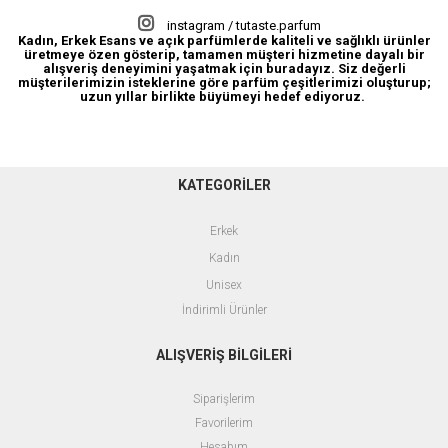
instagram / tutaste.parfum
Kadın, Erkek Esans ve açık parfümlerde kaliteli ve sağlıklı ürünler
üretmeye özen gösterip, tamamen müşteri hizmetine dayalı bir
alışveriş deneyimini yaşatmak için buradayız. Siz değerli
müşterilerimizin isteklerine göre parfüm çeşitlerimizi oluşturup;
uzun yıllar birlikte büyümeyi hedef ediyoruz.
KATEGORİLER
Erkek
Kadın
Unisex
İndirimli Ürünler
ALIŞVERİŞ BİLGİLERİ
Siparişlerim
Favorilerim
Hesabım